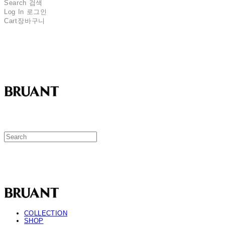
Search
검색
Log In
로그인
Cart
장바구니
BRUANT
BRUANT
COLLECTION
SHOP