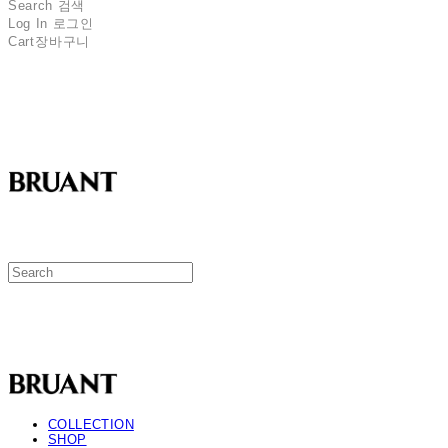
Search
검색
Log In
로그인
Cart
장바구니
BRUANT
BRUANT
COLLECTION
SHOP