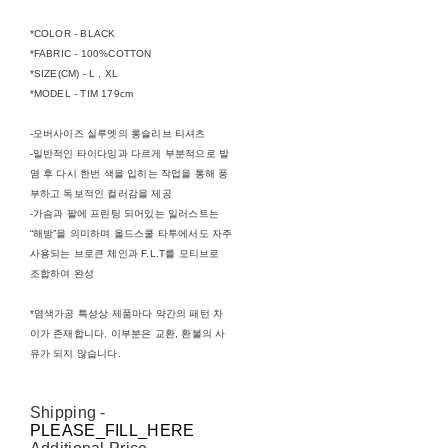
*COLOR - BLACK
*FABRIC - 100%COTTON
*SIZE(CM) - L , XL
*MODEL - TIM 179cm
-오버사이즈 실루엣의 롱슬리브 티셔츠
-일반적인 타이다잉과 다르게 부분적으로 발
염 후 다시 한번 색을 입히는 작업을 통해 풍
부하고 독보적인 컬러감을 제공
-가슴과 팔에 프린팅 되어있는 일러스트는
“해방”을 의미하며 올드스쿨 타투에서도 자주
사용되는 브로큰 체인과 F.L.T를 모티브로
조합하여 완성
*염색가공 특성상 제품마다 약간의 패턴 차
이가 존재합니다. 이부분은 교환, 환불의 사
유가 되지 않습니다.
Shipping
-
PLEASE_FILL_HERE