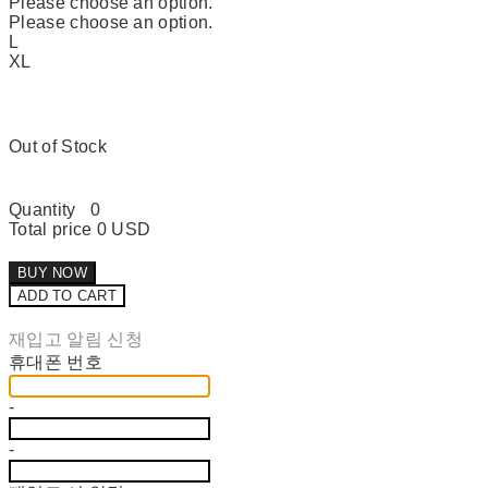
Please choose an option.
Please choose an option.
L
XL
Out of Stock
Quantity
0
Total price
0 USD
BUY NOW
ADD TO CART
재입고 알림 신청
휴대폰 번호
-
-