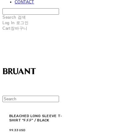
CONTACT
Search
검색
Log In
로그인
Cart
장바구니
BRUANT
BLEACHED LONG SLEEVE T-
SHIRT “F.F.F” / BLACK
99.33 USD